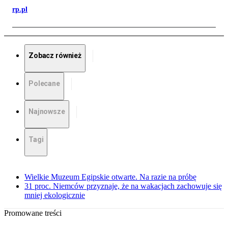
rp.pl
Zobacz również
Polecane
Najnowsze
Tagi
Wielkie Muzeum Egipskie otwarte. Na razie na próbę
31 proc. Niemców przyznaje, że na wakacjach zachowuje się
mniej ekologicznie
Promowane treści