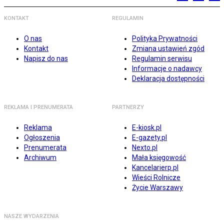
KONTAKT
REGULAMIN
O nas
Polityka Prywatności
Kontakt
Zmiana ustawień zgód
Napisz do nas
Regulamin serwisu
Informacje o nadawcy
Deklaracja dostępności
REKLAMA I PRENUMERATA
PARTNERZY
Reklama
E-kiosk.pl
Ogłoszenia
E-gazety.pl
Prenumerata
Nexto.pl
Archiwum
Mała księgowość
Kancelarierp.pl
Wieści Rolnicze
Życie Warszawy
NASZE WYDARZENIA