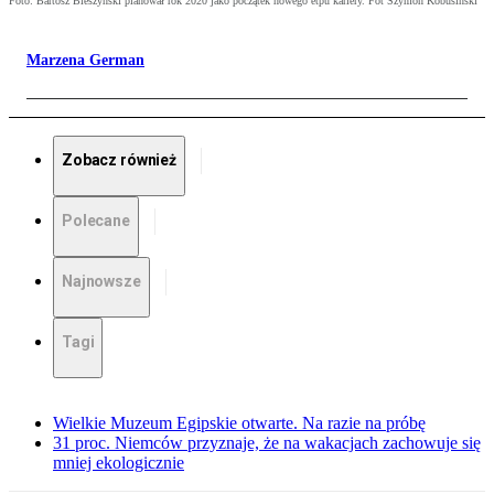
Foto: Bartosz Bieszyński planował rok 2020 jako początek nowego etpu kariery. Fot Szymon Kobusiński
Marzena German
Zobacz również
Polecane
Najnowsze
Tagi
Wielkie Muzeum Egipskie otwarte. Na razie na próbę
31 proc. Niemców przyznaje, że na wakacjach zachowuje się
mniej ekologicznie