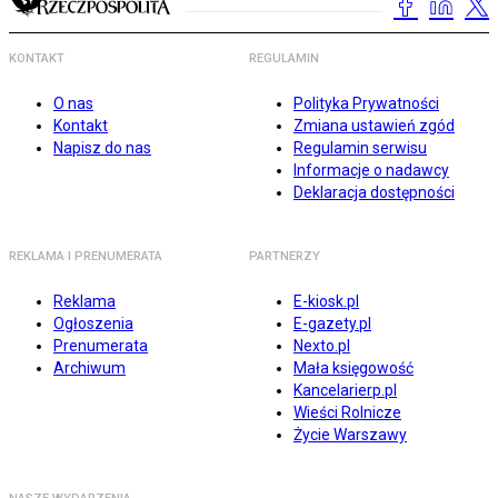
KONTAKT
REGULAMIN
O nas
Polityka Prywatności
Kontakt
Zmiana ustawień zgód
Napisz do nas
Regulamin serwisu
Informacje o nadawcy
Deklaracja dostępności
REKLAMA I PRENUMERATA
PARTNERZY
Reklama
E-kiosk.pl
Ogłoszenia
E-gazety.pl
Prenumerata
Nexto.pl
Archiwum
Mała księgowość
Kancelarierp.pl
Wieści Rolnicze
Życie Warszawy