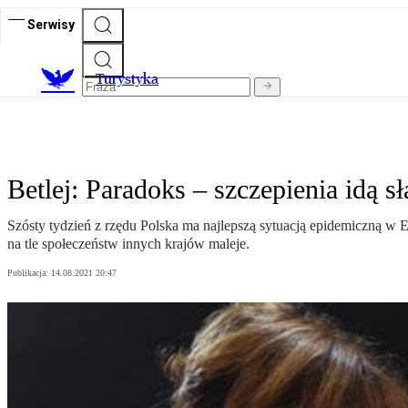
Serwisy
T
urystyka
Betlej: Paradoks – szczepienia idą s
Szósty tydzień z rzędu Polska ma najlepszą sytuacją epidemiczną w E
na tle społeczeństw innych krajów maleje.
Publikacja:
14.08.2021 20:47