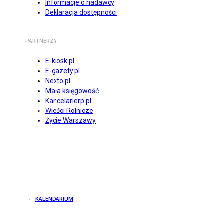
Informacje o nadawcy
Deklaracja dostępności
PARTNERZY
E-kiosk.pl
E-gazety.pl
Nexto.pl
Mała księgowość
Kancelarierp.pl
Wieści Rolnicze
Życie Warszawy
KALENDARIUM