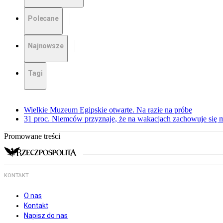
Polecane
Najnowsze
Tagi
Wielkie Muzeum Egipskie otwarte. Na razie na próbę
31 proc. Niemców przyznaje, że na wakacjach zachowuje się m
Promowane treści
KONTAKT
O nas
Kontakt
Napisz do nas