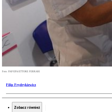
Foto: PAP/EPA/ETTORE FERRARI
Filip Frydrykiewicz
Zobacz również