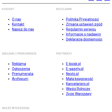
KONTAKT
REGULAMIN
O nas
Polityka Prywatności
Kontakt
Zmiana ustawień zgód
Napisz do nas
Regulamin serwisu
Informacje o nadawcy
Deklaracja dostępności
REKLAMA I PRENUMERATA
PARTNERZY
Reklama
E-kiosk.pl
Ogłoszenia
E-gazety.pl
Prenumerata
Nexto.pl
Archiwum
Mała księgowość
Kancelarierp.pl
Wieści Rolnicze
Życie Warszawy
NASZE WYDARZENIA