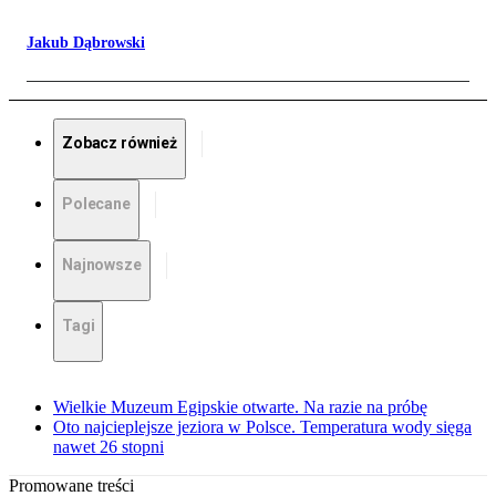
Jakub Dąbrowski
Zobacz również
Polecane
Najnowsze
Tagi
Wielkie Muzeum Egipskie otwarte. Na razie na próbę
Oto najcieplejsze jeziora w Polsce. Temperatura wody sięga
nawet 26 stopni
Promowane treści