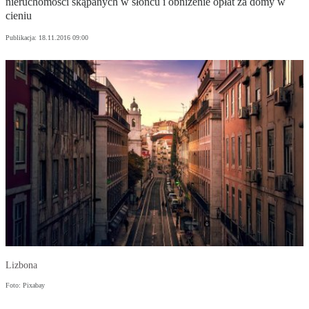
nieruchomości skąpanych w słońcu i obniżenie opłat za domy w
cieniu
Publikacja:
18.11.2016 09:00
Lizbona
Foto: Pixabay