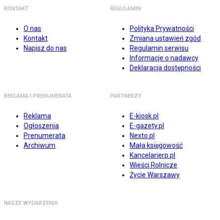
KONTAKT
REGULAMIN
O nas
Polityka Prywatności
Kontakt
Zmiana ustawień zgód
Napisz do nas
Regulamin serwisu
Informacje o nadawcy
Deklaracja dostępności
REKLAMA I PRENUMERATA
PARTNERZY
Reklama
E-kiosk.pl
Ogłoszenia
E-gazety.pl
Prenumerata
Nexto.pl
Archiwum
Mała księgowość
Kancelarierp.pl
Wieści Rolnicze
Życie Warszawy
NASZE WYDARZENIA