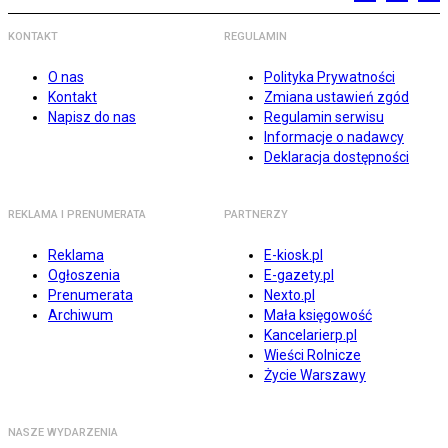
KONTAKT
REGULAMIN
O nas
Polityka Prywatności
Kontakt
Zmiana ustawień zgód
Napisz do nas
Regulamin serwisu
Informacje o nadawcy
Deklaracja dostępności
REKLAMA I PRENUMERATA
PARTNERZY
Reklama
E-kiosk.pl
Ogłoszenia
E-gazety.pl
Prenumerata
Nexto.pl
Archiwum
Mała księgowość
Kancelarierp.pl
Wieści Rolnicze
Życie Warszawy
NASZE WYDARZENIA