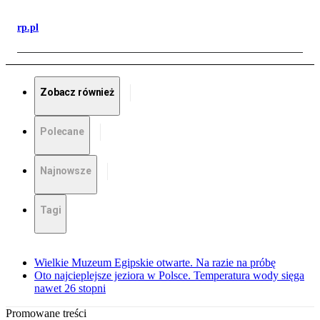
rp.pl
Zobacz również
Polecane
Najnowsze
Tagi
Wielkie Muzeum Egipskie otwarte. Na razie na próbę
Oto najcieplejsze jeziora w Polsce. Temperatura wody sięga
nawet 26 stopni
Promowane treści