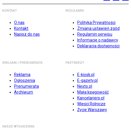
KONTAKT
REGULAMIN
O nas
Polityka Prywatności
Kontakt
Zmiana ustawień zgód
Napisz do nas
Regulamin serwisu
Informacje o nadawcy
Deklaracja dostępności
REKLAMA I PRENUMERATA
PARTNERZY
Reklama
E-kiosk.pl
Ogłoszenia
E-gazety.pl
Prenumerata
Nexto.pl
Archiwum
Mała księgowość
Kancelarierp.pl
Wieści Rolnicze
Życie Warszawy
NASZE WYDARZENIA