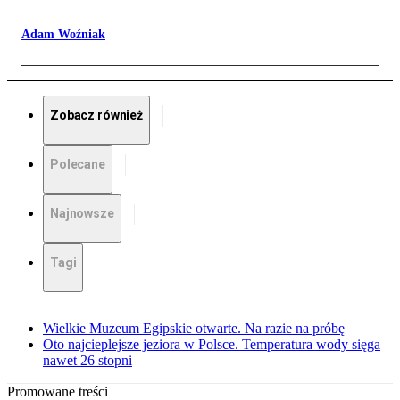
Adam Woźniak
Zobacz również
Polecane
Najnowsze
Tagi
Wielkie Muzeum Egipskie otwarte. Na razie na próbę
Oto najcieplejsze jeziora w Polsce. Temperatura wody sięga
nawet 26 stopni
Promowane treści