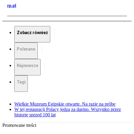
rp.pl
Zobacz również
Polecane
Najnowsze
Tagi
Wielkie Muzeum Egipskie otwarte. Na razie na próbę
W tej restauracji Polacy jedzą za darmo. Wszystko przez
historię sprzed 100 lat
Promowane treści