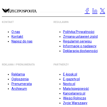
KONTAKT
REGULAMIN
O nas
Polityka Prywatności
Kontakt
Zmiana ustawień zgód
Napisz do nas
Regulamin serwisu
Informacje o nadawcy
Deklaracja dostępności
REKLAMA I PRENUMERATA
PARTNERZY
Reklama
E-kiosk.pl
Ogłoszenia
E-gazety.pl
Prenumerata
Nexto.pl
Archiwum
Mała księgowość
Kancelarierp.pl
Wieści Rolnicze
Życie Warszawy