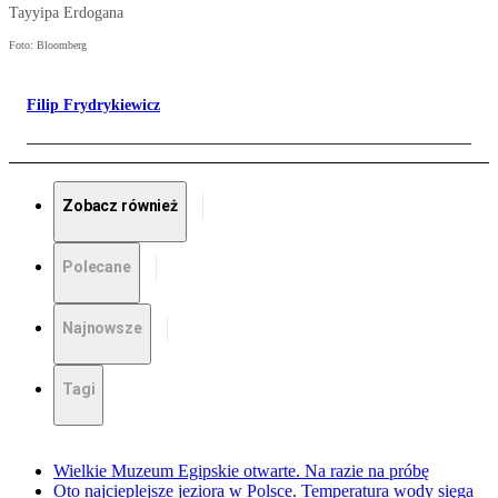
Tayyipa Erdogana
Foto: Bloomberg
Filip Frydrykiewicz
Zobacz również
Polecane
Najnowsze
Tagi
Wielkie Muzeum Egipskie otwarte. Na razie na próbę
Oto najcieplejsze jeziora w Polsce. Temperatura wody sięga