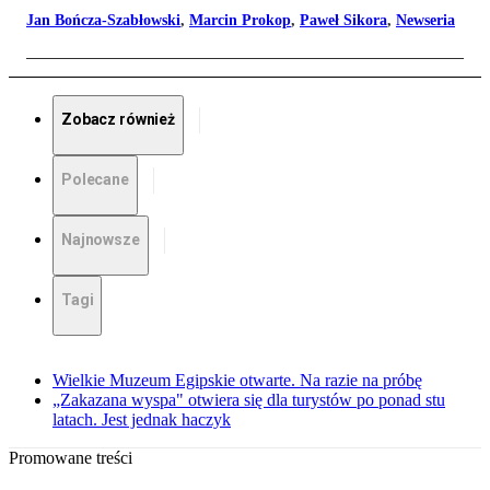
Jan Bończa-Szabłowski
,
Marcin Prokop
,
Paweł Sikora
,
Newseria
Zobacz również
Polecane
Najnowsze
Tagi
Wielkie Muzeum Egipskie otwarte. Na razie na próbę
„Zakazana wyspa" otwiera się dla turystów po ponad stu
latach. Jest jednak haczyk
Promowane treści