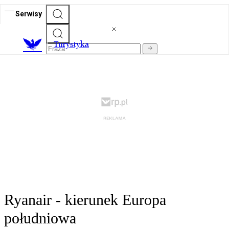
Serwisy
T
urystyka
Ryanair - kierunek Europa
południowa