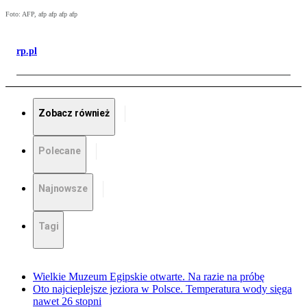
Foto: AFP, afp afp afp afp
rp.pl
Zobacz również
Polecane
Najnowsze
Tagi
Wielkie Muzeum Egipskie otwarte. Na razie na próbę
Oto najcieplejsze jeziora w Polsce. Temperatura wody sięga
nawet 26 stopni