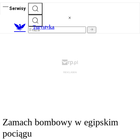
Serwisy
T
urystyka
Zamach bombowy w egipskim
pociągu