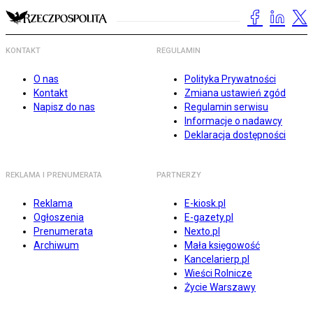
KONTAKT
REGULAMIN
O nas
Polityka Prywatności
Kontakt
Zmiana ustawień zgód
Napisz do nas
Regulamin serwisu
Informacje o nadawcy
Deklaracja dostępności
REKLAMA I PRENUMERATA
PARTNERZY
Reklama
E-kiosk.pl
Ogłoszenia
E-gazety.pl
Prenumerata
Nexto.pl
Archiwum
Mała księgowość
Kancelarierp.pl
Wieści Rolnicze
Życie Warszawy