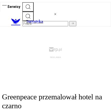
Serwisy
T
urystyka
Greenpeace przemalował hotel na
czarno