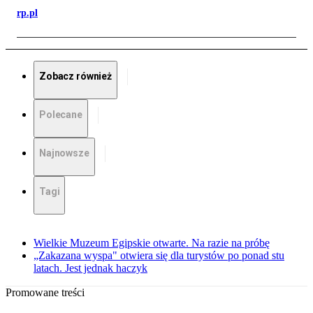
rp.pl
Zobacz również
Polecane
Najnowsze
Tagi
Wielkie Muzeum Egipskie otwarte. Na razie na próbę
„Zakazana wyspa" otwiera się dla turystów po ponad stu
latach. Jest jednak haczyk
Promowane treści