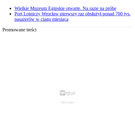
Wielkie Muzeum Egipskie otwarte. Na razie na próbę
Port Lotniczy Wrocław pierwszy raz obsłużył ponad 700 tys.
pasażerów w ciągu miesiąca
Promowane treści