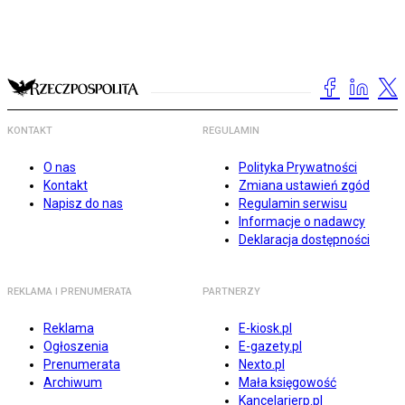
KONTAKT
REGULAMIN
O nas
Polityka Prywatności
Kontakt
Zmiana ustawień zgód
Napisz do nas
Regulamin serwisu
Informacje o nadawcy
Deklaracja dostępności
REKLAMA I PRENUMERATA
PARTNERZY
Reklama
E-kiosk.pl
Ogłoszenia
E-gazety.pl
Prenumerata
Nexto.pl
Archiwum
Mała księgowość
Kancelarierp.pl