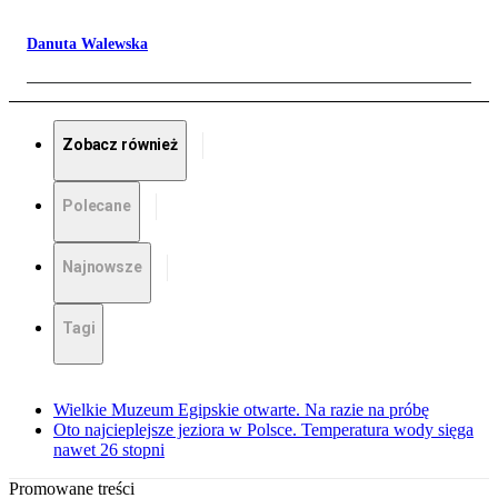
Danuta Walewska
Zobacz również
Polecane
Najnowsze
Tagi
Wielkie Muzeum Egipskie otwarte. Na razie na próbę
Oto najcieplejsze jeziora w Polsce. Temperatura wody sięga
nawet 26 stopni
Promowane treści