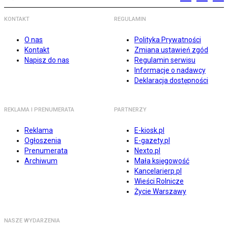
KONTAKT
REGULAMIN
O nas
Polityka Prywatności
Kontakt
Zmiana ustawień zgód
Napisz do nas
Regulamin serwisu
Informacje o nadawcy
Deklaracja dostępności
REKLAMA I PRENUMERATA
PARTNERZY
Reklama
E-kiosk.pl
Ogłoszenia
E-gazety.pl
Prenumerata
Nexto.pl
Archiwum
Mała księgowość
Kancelarierp.pl
Wieści Rolnicze
Życie Warszawy
NASZE WYDARZENIA