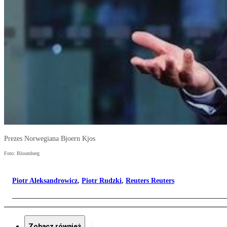
Prezes Norwegiana Bjoern Kjos
Foto: Bloomberg
Piotr Aleksandrowicz
,
Piotr Rudzki
,
Reuters Reuters
Zobacz również