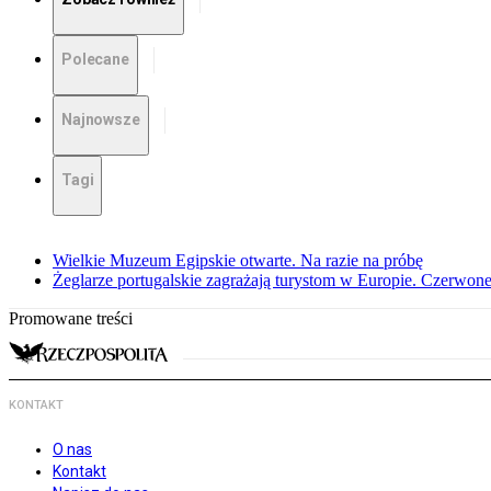
Polecane
Najnowsze
Tagi
Wielkie Muzeum Egipskie otwarte. Na razie na próbę
Żeglarze portugalskie zagrażają turystom w Europie. Czerwone
Promowane treści
KONTAKT
O nas
Kontakt