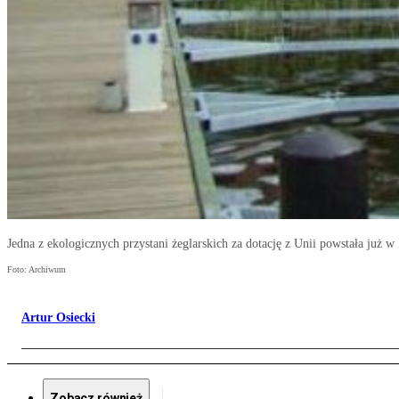
Jedna z ekologicznych przystani żeglarskich za dotację z Unii powstała już w 
Foto: Archiwum
Artur Osiecki
Zobacz również