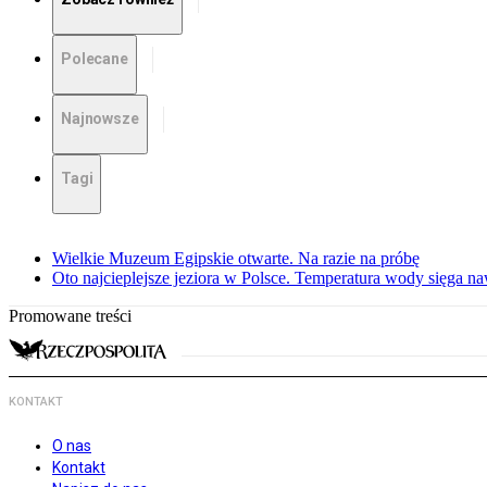
Polecane
Najnowsze
Tagi
Wielkie Muzeum Egipskie otwarte. Na razie na próbę
Oto najcieplejsze jeziora w Polsce. Temperatura wody sięga na
Promowane treści
KONTAKT
O nas
Kontakt