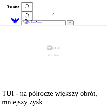
Serwisy
T
urystyka
TUI - na półrocze większy obrót,
mniejszy zysk