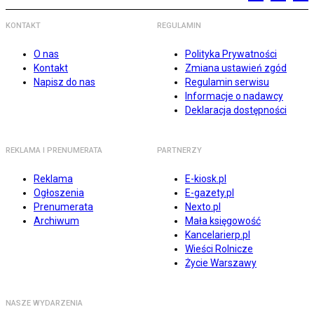
KONTAKT
REGULAMIN
O nas
Polityka Prywatności
Kontakt
Zmiana ustawień zgód
Napisz do nas
Regulamin serwisu
Informacje o nadawcy
Deklaracja dostępności
REKLAMA I PRENUMERATA
PARTNERZY
Reklama
E-kiosk.pl
Ogłoszenia
E-gazety.pl
Prenumerata
Nexto.pl
Archiwum
Mała księgowość
Kancelarierp.pl
Wieści Rolnicze
Życie Warszawy
NASZE WYDARZENIA