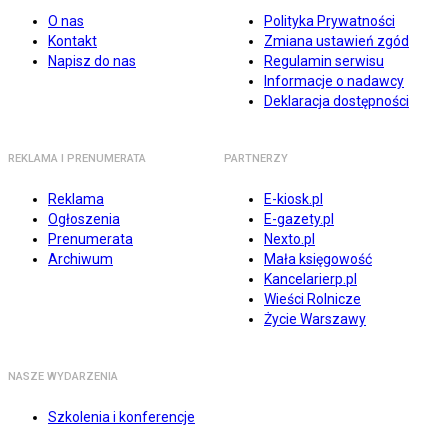
O nas
Polityka Prywatności
Kontakt
Zmiana ustawień zgód
Napisz do nas
Regulamin serwisu
Informacje o nadawcy
Deklaracja dostępności
REKLAMA I PRENUMERATA
PARTNERZY
Reklama
E-kiosk.pl
Ogłoszenia
E-gazety.pl
Prenumerata
Nexto.pl
Archiwum
Mała księgowość
Kancelarierp.pl
Wieści Rolnicze
Życie Warszawy
NASZE WYDARZENIA
Szkolenia i konferencje