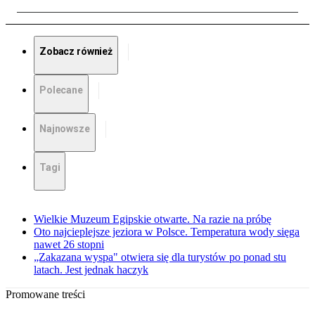
Zobacz również
Polecane
Najnowsze
Tagi
Wielkie Muzeum Egipskie otwarte. Na razie na próbę
Oto najcieplejsze jeziora w Polsce. Temperatura wody sięga
nawet 26 stopni
„Zakazana wyspa" otwiera się dla turystów po ponad stu
latach. Jest jednak haczyk
Promowane treści