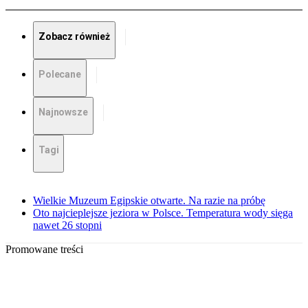
Zobacz również
Polecane
Najnowsze
Tagi
Wielkie Muzeum Egipskie otwarte. Na razie na próbę
Oto najcieplejsze jeziora w Polsce. Temperatura wody sięga
nawet 26 stopni
Promowane treści