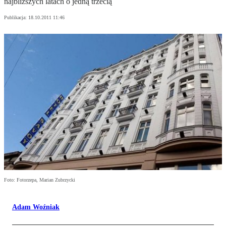
najbliższych latach o jedną trzecią
Publikacja:
18.10.2011 11:46
Foto: Fotorzepa, Marian Zubrzycki
Adam Woźniak