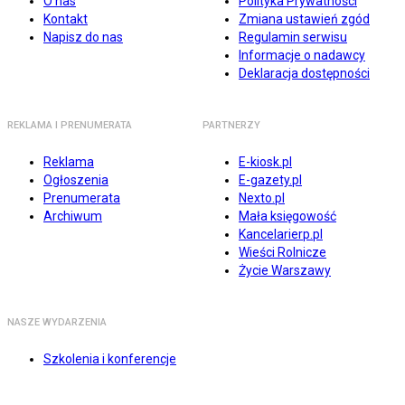
O nas
Polityka Prywatności
Kontakt
Zmiana ustawień zgód
Napisz do nas
Regulamin serwisu
Informacje o nadawcy
Deklaracja dostępności
REKLAMA I PRENUMERATA
PARTNERZY
Reklama
E-kiosk.pl
Ogłoszenia
E-gazety.pl
Prenumerata
Nexto.pl
Archiwum
Mała księgowość
Kancelarierp.pl
Wieści Rolnicze
Życie Warszawy
NASZE WYDARZENIA
Szkolenia i konferencje