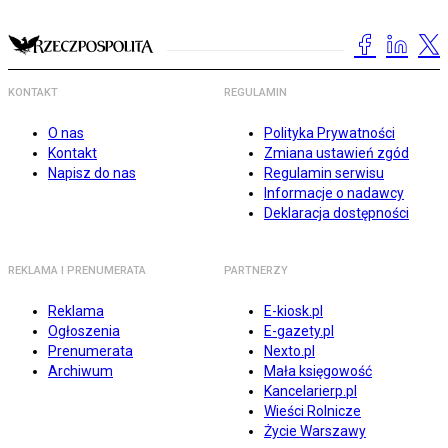
KONTAKT
REGULAMIN
O nas
Polityka Prywatności
Kontakt
Zmiana ustawień zgód
Napisz do nas
Regulamin serwisu
Informacje o nadawcy
Deklaracja dostępności
REKLAMA I PRENUMERATA
PARTNERZY
Reklama
E-kiosk.pl
Ogłoszenia
E-gazety.pl
Prenumerata
Nexto.pl
Archiwum
Mała księgowość
Kancelarierp.pl
Wieści Rolnicze
Życie Warszawy