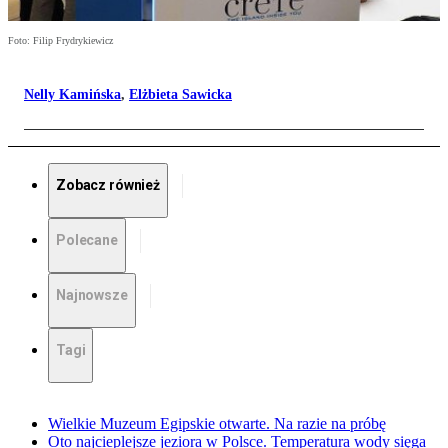
Foto: Filip Frydrykiewicz
Nelly Kamińska
,
Elżbieta Sawicka
Zobacz również
Polecane
Najnowsze
Tagi
Wielkie Muzeum Egipskie otwarte. Na razie na próbę
Oto najcieplejsze jeziora w Polsce. Temperatura wody sięga