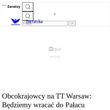
Serwisy
T
urystyka
Obcokrajowcy na TT Warsaw:
Będziemy wracać do Pałacu