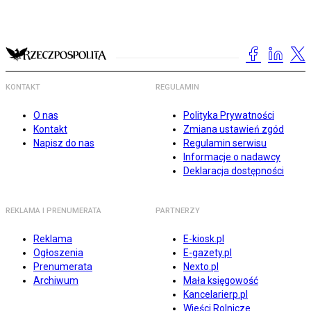
KONTAKT
REGULAMIN
O nas
Polityka Prywatności
Kontakt
Zmiana ustawień zgód
Napisz do nas
Regulamin serwisu
Informacje o nadawcy
Deklaracja dostępności
REKLAMA I PRENUMERATA
PARTNERZY
Reklama
E-kiosk.pl
Ogłoszenia
E-gazety.pl
Prenumerata
Nexto.pl
Archiwum
Mała księgowość
Kancelarierp.pl
Wieści Rolnicze