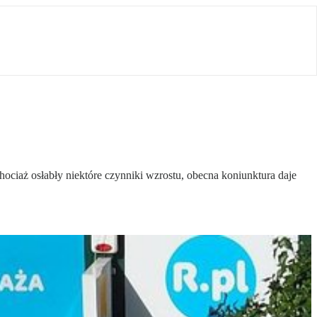
hociaż osłabły niektóre czynniki wzrostu, obecna koniunktura daje