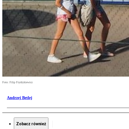
Foto: Filip Frydrykiewicz
Andrzej Betlej
Zobacz również