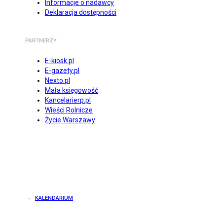
Informacje o nadawcy
Deklaracja dostępności
PARTNERZY
E-kiosk.pl
E-gazety.pl
Nexto.pl
Mała księgowość
Kancelarierp.pl
Wieści Rolnicze
Życie Warszawy
KALENDARIUM