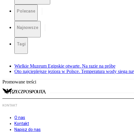
Polecane
Najnowsze
Tagi
Wielkie Muzeum Egipskie otwarte. Na razie na próbę
Oto najcieplejsze jeziora w Polsce. Temperatura wody sięga na
Promowane treści
KONTAKT
O nas
Kontakt
Napisz do nas