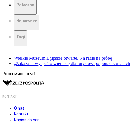
Polecane
Najnowsze
Tagi
Wielkie Muzeum Egipskie otwarte. Na razie na próbę
„Zakazana wyspa" otwiera się dla turystów po ponad stu latach
Promowane treści
KONTAKT
O nas
Kontakt
Napisz do nas