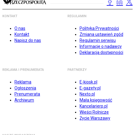
KONTAKT
REGULAMIN
O nas
Polityka Prywatności
Kontakt
Zmiana ustawień zgód
Napisz do nas
Regulamin serwisu
Informacje o nadawcy
Deklaracja dostępności
REKLAMA I PRENUMERATA
PARTNERZY
Reklama
E-kiosk.pl
Ogłoszenia
E-gazety.pl
Prenumerata
Nexto.pl
Archiwum
Mała księgowość
Kancelarierp.pl
Wieści Rolnicze
Życie Warszawy