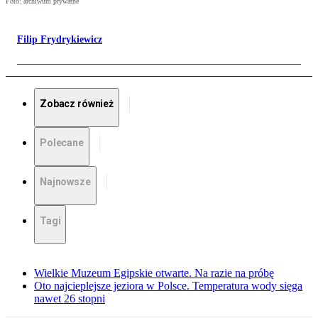
Foto: archiwum prywatne
Filip Frydrykiewicz
Zobacz również
Polecane
Najnowsze
Tagi
Wielkie Muzeum Egipskie otwarte. Na razie na próbę
Oto najcieplejsze jeziora w Polsce. Temperatura wody sięga
nawet 26 stopni