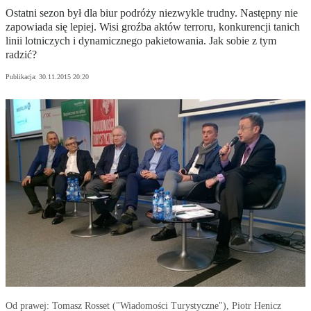
Ostatni sezon był dla biur podróży niezwykle trudny. Następny nie
zapowiada się lepiej. Wisi groźba aktów terroru, konkurencji tanich
linii lotniczych i dynamicznego pakietowania. Jak sobie z tym
radzić?
Publikacja:
30.11.2015 20:20
Od prawej: Tomasz Rosset ("Wiadomości Turystyczne"), Piotr Henicz