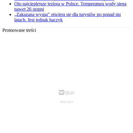
Oto najcieplejsze jeziora w Polsce. Temperatura wody sięga
nawet 26 stopni
„Zakazana wyspa" otwiera się dla turystów po ponad stu
latach. Jest jednak haczyk
Promowane treści