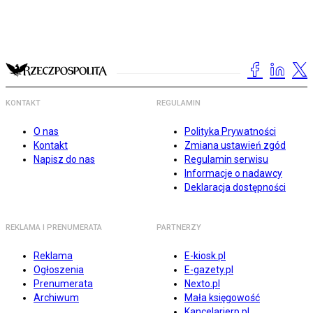
KONTAKT
REGULAMIN
O nas
Polityka Prywatności
Kontakt
Zmiana ustawień zgód
Napisz do nas
Regulamin serwisu
Informacje o nadawcy
Deklaracja dostępności
REKLAMA I PRENUMERATA
PARTNERZY
Reklama
E-kiosk.pl
Ogłoszenia
E-gazety.pl
Prenumerata
Nexto.pl
Archiwum
Mała księgowość
Kancelarierp.pl