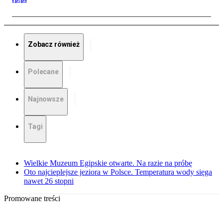
Zobacz również
Polecane
Najnowsze
Tagi
Wielkie Muzeum Egipskie otwarte. Na razie na próbę
Oto najcieplejsze jeziora w Polsce. Temperatura wody sięga
nawet 26 stopni
Promowane treści