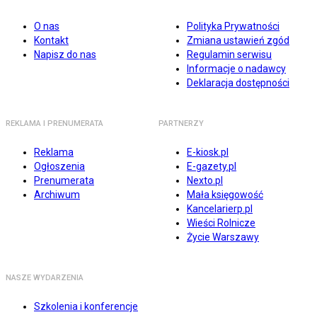
O nas
Polityka Prywatności
Kontakt
Zmiana ustawień zgód
Napisz do nas
Regulamin serwisu
Informacje o nadawcy
Deklaracja dostępności
REKLAMA I PRENUMERATA
PARTNERZY
Reklama
E-kiosk.pl
Ogłoszenia
E-gazety.pl
Prenumerata
Nexto.pl
Archiwum
Mała księgowość
Kancelarierp.pl
Wieści Rolnicze
Życie Warszawy
NASZE WYDARZENIA
Szkolenia i konferencje