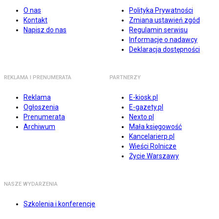
O nas
Polityka Prywatności
Kontakt
Zmiana ustawień zgód
Napisz do nas
Regulamin serwisu
Informacje o nadawcy
Deklaracja dostępności
REKLAMA I PRENUMERATA
PARTNERZY
Reklama
E-kiosk.pl
Ogłoszenia
E-gazety.pl
Prenumerata
Nexto.pl
Archiwum
Mała księgowość
Kancelarierp.pl
Wieści Rolnicze
Życie Warszawy
NASZE WYDARZENIA
Szkolenia i konferencje