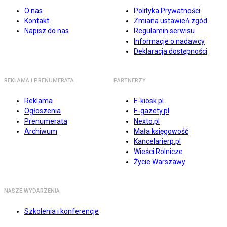
O nas
Polityka Prywatności
Kontakt
Zmiana ustawień zgód
Napisz do nas
Regulamin serwisu
Informacje o nadawcy
Deklaracja dostępności
REKLAMA I PRENUMERATA
PARTNERZY
Reklama
E-kiosk.pl
Ogłoszenia
E-gazety.pl
Prenumerata
Nexto.pl
Archiwum
Mała księgowość
Kancelarierp.pl
Wieści Rolnicze
Życie Warszawy
NASZE WYDARZENIA
Szkolenia i konferencje