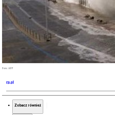
Foto: AFP
rp.pl
Zobacz również