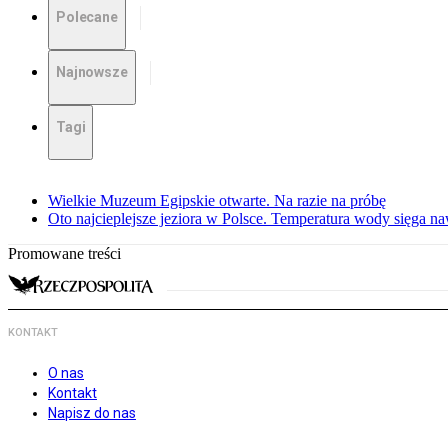
Polecane
Najnowsze
Tagi
Wielkie Muzeum Egipskie otwarte. Na razie na próbę
Oto najcieplejsze jeziora w Polsce. Temperatura wody sięga na
Promowane treści
KONTAKT
O nas
Kontakt
Napisz do nas