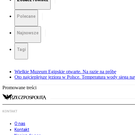
Polecane
Najnowsze
Tagi
Wielkie Muzeum Egipskie otwarte. Na razie na próbę
Oto najcieplejsze jeziora w Polsce. Temperatura wody sięga na
Promowane treści
KONTAKT
O nas
Kontakt