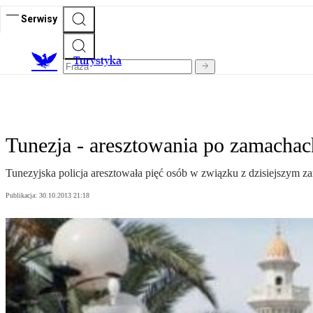
Serwisy
T
urystyka
Tunezja - aresztowania po zamachac
Tunezyjska policja aresztowała pięć osób w związku z dzisiejszym 
Publikacja:
30.10.2013 21:18