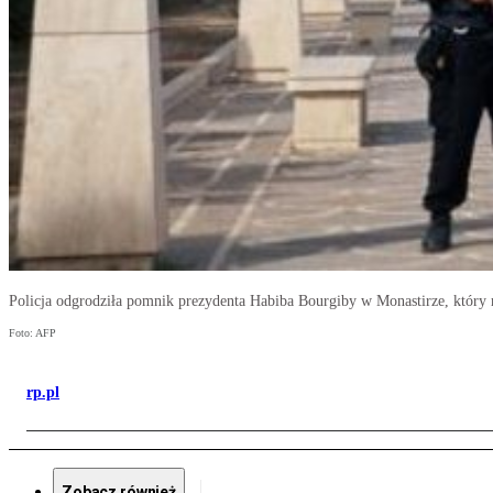
Policja odgrodziła pomnik prezydenta Habiba Bourgiby w Monastirze, który 
Foto: AFP
rp.pl
Zobacz również