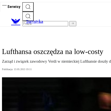
Serwisy
T
urystyka
Lufthansa oszczędza na low-costy
Zarząd i związek zawodowy Verdi w niemieckiej Lufthansie doszły d
Publikacja:
13.05.2013 19:11