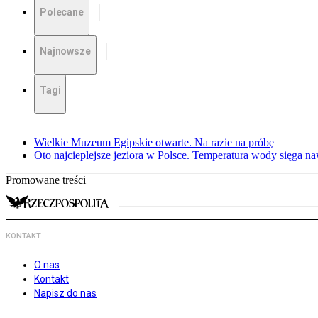
Polecane
Najnowsze
Tagi
Wielkie Muzeum Egipskie otwarte. Na razie na próbę
Oto najcieplejsze jeziora w Polsce. Temperatura wody sięga na
Promowane treści
KONTAKT
O nas
Kontakt
Napisz do nas