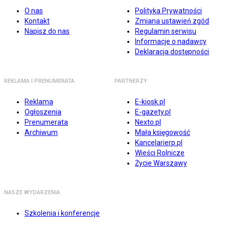
O nas
Polityka Prywatności
Kontakt
Zmiana ustawień zgód
Napisz do nas
Regulamin serwisu
Informacje o nadawcy
Deklaracja dostępności
REKLAMA I PRENUMERATA
PARTNERZY
Reklama
E-kiosk.pl
Ogłoszenia
E-gazety.pl
Prenumerata
Nexto.pl
Archiwum
Mała księgowość
Kancelarierp.pl
Wieści Rolnicze
Życie Warszawy
NASZE WYDARZENIA
Szkolenia i konferencje