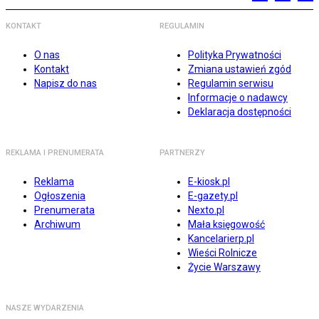
KONTAKT
REGULAMIN
O nas
Polityka Prywatności
Kontakt
Zmiana ustawień zgód
Napisz do nas
Regulamin serwisu
Informacje o nadawcy
Deklaracja dostępności
REKLAMA I PRENUMERATA
PARTNERZY
Reklama
E-kiosk.pl
Ogłoszenia
E-gazety.pl
Prenumerata
Nexto.pl
Archiwum
Mała księgowość
Kancelarierp.pl
Wieści Rolnicze
Życie Warszawy
NASZE WYDARZENIA