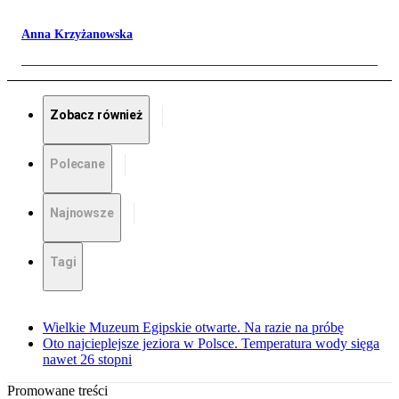
Anna Krzyżanowska
Zobacz również
Polecane
Najnowsze
Tagi
Wielkie Muzeum Egipskie otwarte. Na razie na próbę
Oto najcieplejsze jeziora w Polsce. Temperatura wody sięga
nawet 26 stopni
Promowane treści