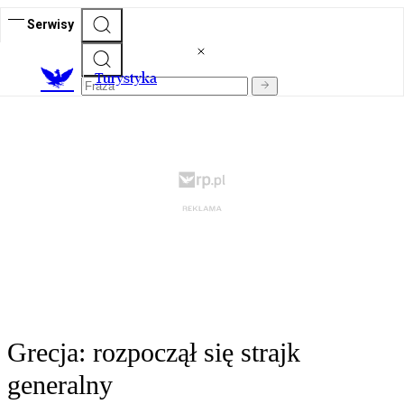
Serwisy
T
urystyka
Grecja: rozpoczął się strajk
generalny