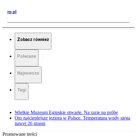
rp.pl
Zobacz również
Polecane
Najnowsze
Tagi
Wielkie Muzeum Egipskie otwarte. Na razie na próbę
Oto najcieplejsze jeziora w Polsce. Temperatura wody sięga
nawet 26 stopni
Promowane treści