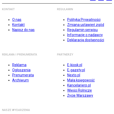
KONTAKT
REGULAMIN
O nas
Polityka Prywatności
Kontakt
Zmiana ustawień zgód
Napisz do nas
Regulamin serwisu
Informacje o nadawcy
Deklaracja dostępności
REKLAMA I PRENUMERATA
PARTNERZY
Reklama
E-kiosk.pl
Ogłoszenia
E-gazety.pl
Prenumerata
Nexto.pl
Archiwum
Mała księgowość
Kancelarierp.pl
Wieści Rolnicze
Życie Warszawy
NASZE WYDARZENIA