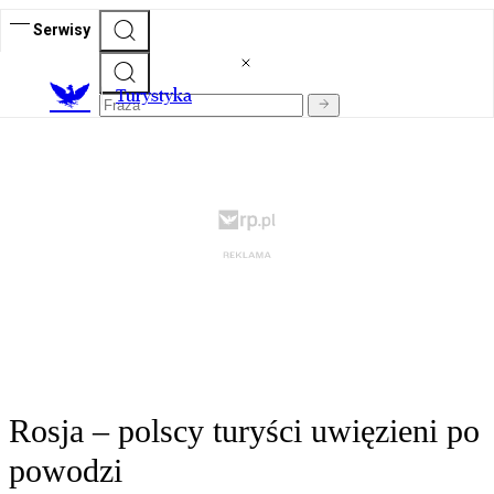
Serwisy
T
urystyka
Rosja – polscy turyści uwięzieni po
powodzi