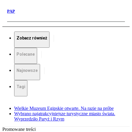
PAP
Zobacz również
Polecane
Najnowsze
Tagi
Wielkie Muzeum Egipskie otwarte. Na razie na próbę
Wybrano najatrakcyjniejsze turystyczne miasto świata.
Wyprzedziło Paryż i Rzym
Promowane treści