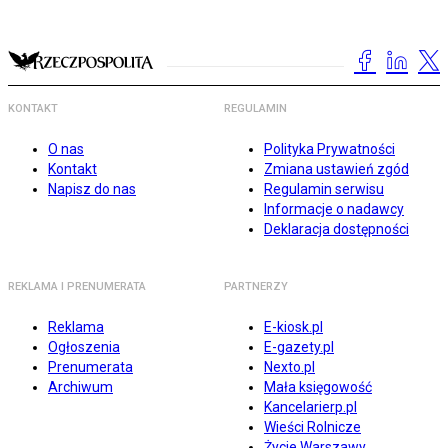
KONTAKT
REGULAMIN
O nas
Polityka Prywatności
Kontakt
Zmiana ustawień zgód
Napisz do nas
Regulamin serwisu
Informacje o nadawcy
Deklaracja dostępności
REKLAMA I PRENUMERATA
PARTNERZY
Reklama
E-kiosk.pl
Ogłoszenia
E-gazety.pl
Prenumerata
Nexto.pl
Archiwum
Mała księgowość
Kancelarierp.pl
Wieści Rolnicze
Życie Warszawy