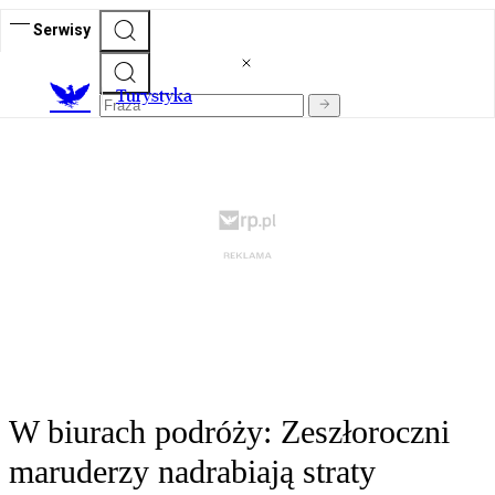
Serwisy
T
urystyka
W biurach podróży: Zeszłoroczni
maruderzy nadrabiają straty