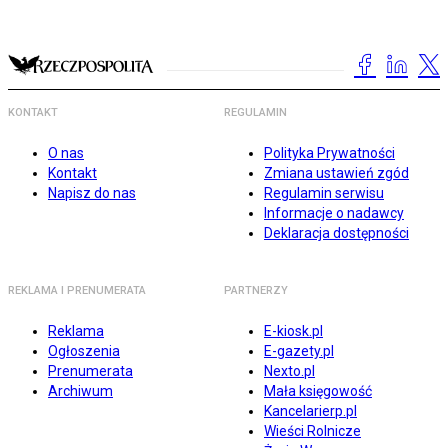
KONTAKT
REGULAMIN
O nas
Polityka Prywatności
Kontakt
Zmiana ustawień zgód
Napisz do nas
Regulamin serwisu
Informacje o nadawcy
Deklaracja dostępności
REKLAMA I PRENUMERATA
PARTNERZY
Reklama
E-kiosk.pl
Ogłoszenia
E-gazety.pl
Prenumerata
Nexto.pl
Archiwum
Mała księgowość
Kancelarierp.pl
Wieści Rolnicze