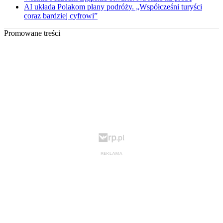
AI układa Polakom plany podróży. „Współcześni turyści
coraz bardziej cyfrowi”
Promowane treści