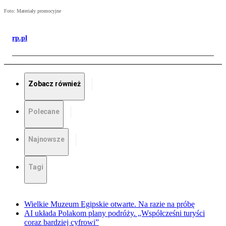
Foto: Materiały promocyjne
rp.pl
Zobacz również
Polecane
Najnowsze
Tagi
Wielkie Muzeum Egipskie otwarte. Na razie na próbę
AI układa Polakom plany podróży. „Współcześni turyści
coraz bardziej cyfrowi”