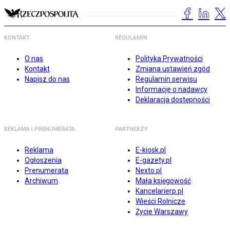
KONTAKT
REGULAMIN
O nas
Polityka Prywatności
Kontakt
Zmiana ustawień zgód
Napisz do nas
Regulamin serwisu
Informacje o nadawcy
Deklaracja dostępności
REKLAMA I PRENUMERATA
PARTNERZY
Reklama
E-kiosk.pl
Ogłoszenia
E-gazety.pl
Prenumerata
Nexto.pl
Archiwum
Mała księgowość
Kancelarierp.pl
Wieści Rolnicze
Życie Warszawy