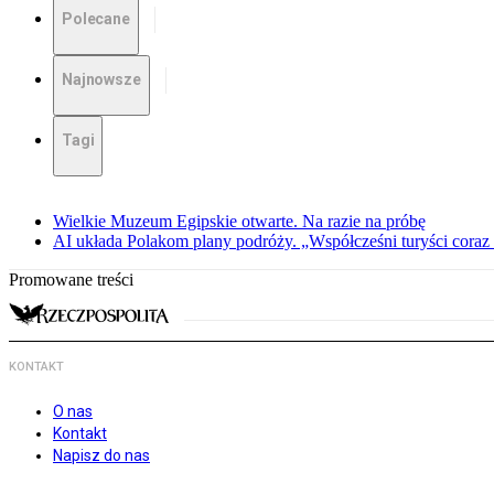
Polecane
Najnowsze
Tagi
Wielkie Muzeum Egipskie otwarte. Na razie na próbę
AI układa Polakom plany podróży. „Współcześni turyści coraz 
Promowane treści
KONTAKT
O nas
Kontakt
Napisz do nas