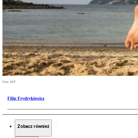
Foto: AFP
Filip Frydrykiewicz
Zobacz również