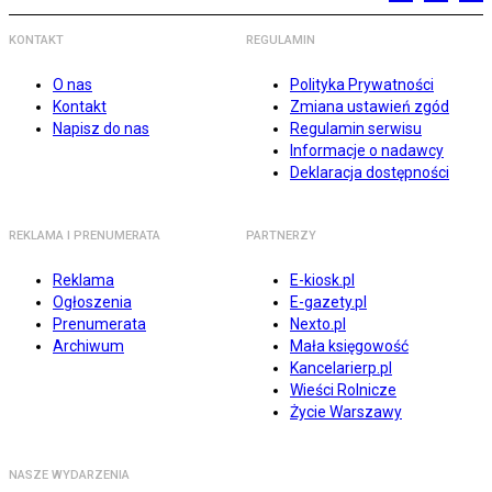
KONTAKT
REGULAMIN
O nas
Polityka Prywatności
Kontakt
Zmiana ustawień zgód
Napisz do nas
Regulamin serwisu
Informacje o nadawcy
Deklaracja dostępności
REKLAMA I PRENUMERATA
PARTNERZY
Reklama
E-kiosk.pl
Ogłoszenia
E-gazety.pl
Prenumerata
Nexto.pl
Archiwum
Mała księgowość
Kancelarierp.pl
Wieści Rolnicze
Życie Warszawy
NASZE WYDARZENIA