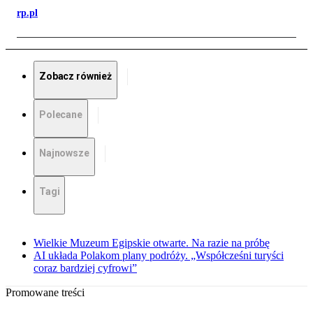
rp.pl
Zobacz również
Polecane
Najnowsze
Tagi
Wielkie Muzeum Egipskie otwarte. Na razie na próbę
AI układa Polakom plany podróży. „Współcześni turyści
coraz bardziej cyfrowi”
Promowane treści