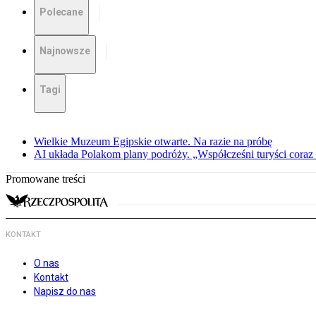
Polecane
Najnowsze
Tagi
Wielkie Muzeum Egipskie otwarte. Na razie na próbę
AI układa Polakom plany podróży. „Współcześni turyści coraz 
Promowane treści
KONTAKT
O nas
Kontakt
Napisz do nas