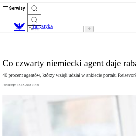
Serwisy
T
urystyka
Co czwarty niemiecki agent daje rab
40 procent agentów, którzy wzięli udział w ankiecie portalu Reisevor9
Publikacja:
12.12.2018 01:30