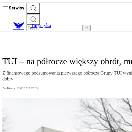
Serwisy
T
urystyka
TUI – na półrocze większy obrót, m
Z finansowego podsumowania pierwszego półrocza Grupy TUI wynika, 
dobry
Publikacja:
17.05.2019 07:05