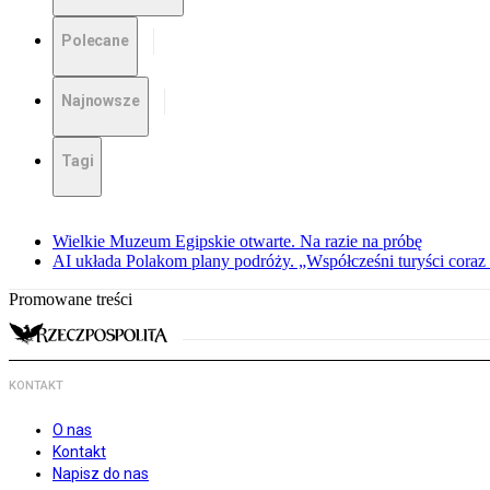
Polecane
Najnowsze
Tagi
Wielkie Muzeum Egipskie otwarte. Na razie na próbę
AI układa Polakom plany podróży. „Współcześni turyści coraz 
Promowane treści
KONTAKT
O nas
Kontakt
Napisz do nas