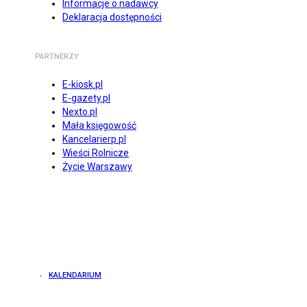
Informacje o nadawcy
Deklaracja dostępności
PARTNERZY
E-kiosk.pl
E-gazety.pl
Nexto.pl
Mała księgowość
Kancelarierp.pl
Wieści Rolnicze
Życie Warszawy
KALENDARIUM