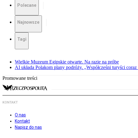
Polecane
Najnowsze
Tagi
Wielkie Muzeum Egipskie otwarte. Na razie na próbę
AI układa Polakom plany podróży. „Współcześni turyści coraz 
Promowane treści
KONTAKT
O nas
Kontakt
Napisz do nas