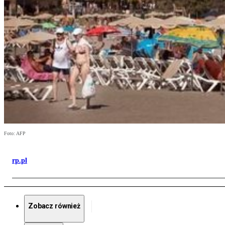
Foto: AFP
rp.pl
Zobacz również