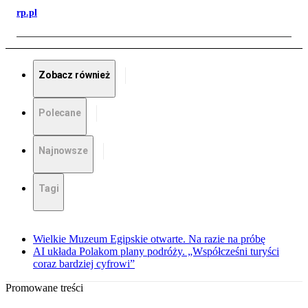
rp.pl
Zobacz również
Polecane
Najnowsze
Tagi
Wielkie Muzeum Egipskie otwarte. Na razie na próbę
AI układa Polakom plany podróży. „Współcześni turyści
coraz bardziej cyfrowi”
Promowane treści