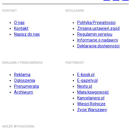
KONTAKT
REGULAMIN
O nas
Polityka Prywatności
Kontakt
Zmiana ustawień zgód
Napisz do nas
Regulamin serwisu
Informacje o nadawcy
Deklaracja dostępności
REKLAMA I PRENUMERATA
PARTNERZY
Reklama
E-kiosk.pl
Ogłoszenia
E-gazety.pl
Prenumerata
Nexto.pl
Archiwum
Mała księgowość
Kancelarierp.pl
Wieści Rolnicze
Życie Warszawy
NASZE WYDARZENIA