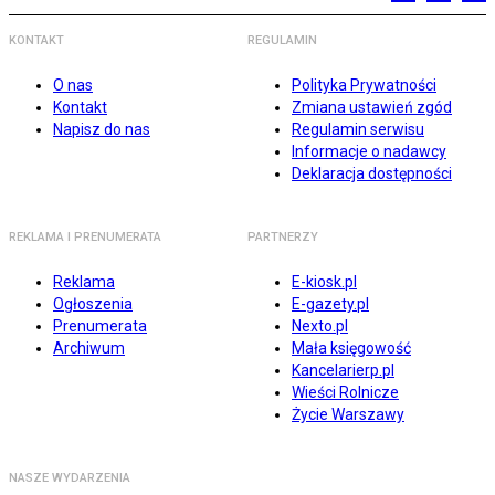
KONTAKT
REGULAMIN
O nas
Polityka Prywatności
Kontakt
Zmiana ustawień zgód
Napisz do nas
Regulamin serwisu
Informacje o nadawcy
Deklaracja dostępności
REKLAMA I PRENUMERATA
PARTNERZY
Reklama
E-kiosk.pl
Ogłoszenia
E-gazety.pl
Prenumerata
Nexto.pl
Archiwum
Mała księgowość
Kancelarierp.pl
Wieści Rolnicze
Życie Warszawy
NASZE WYDARZENIA